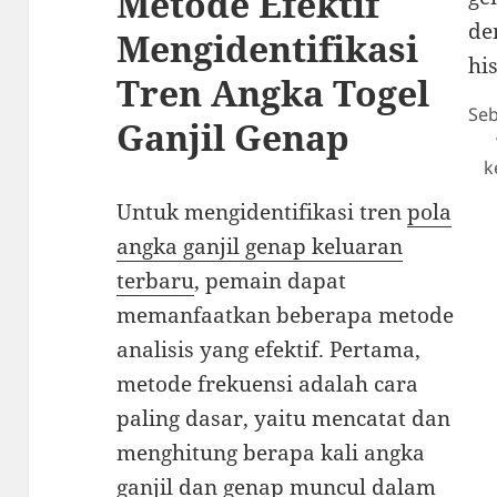
Metode Efektif
Mengidentifikasi
Tren Angka Togel
Seb
Ganjil Genap
k
Untuk mengidentifikasi tren
pola
angka ganjil genap keluaran
terbaru
, pemain dapat
memanfaatkan beberapa metode
analisis yang efektif. Pertama,
metode frekuensi adalah cara
paling dasar, yaitu mencatat dan
menghitung berapa kali angka
ganjil dan genap muncul dalam