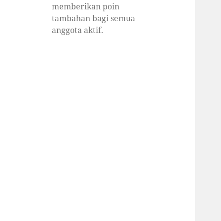
memberikan poin
tambahan bagi semua
anggota aktif.