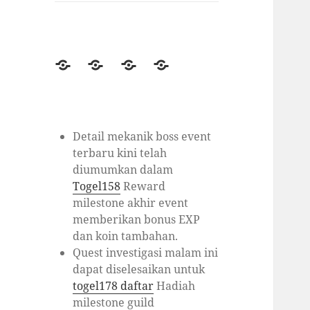
Beranda
Esports
Slot
Togel
Arena
Server
Ganjil
Sbobet
Thailand
Genap
Detail mekanik boss event
terbaru kini telah
diumumkan dalam
Togel158
Reward
milestone akhir event
memberikan bonus EXP
dan koin tambahan.
Quest investigasi malam ini
dapat diselesaikan untuk
togel178 daftar
Hadiah
milestone guild