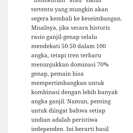
“momentum” atau “siklus”
tertentu yang mungkin akan
segera kembali ke keseimbangan.
Misalnya, jika secara historis
rasio ganjil-genap selalu
mendekati 50:50 dalam 100
angka, tetapi tren terbaru
menunjukkan dominasi 70%
genap, pemain bisa
mempertimbangkan untuk
kombinasi dengan lebih banyak
angka ganjil. Namun, penting
untuk diingat bahwa setiap
undian adalah peristiwa
independen. Ini berarti hasil