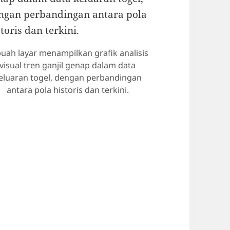
uah layar menampilkan grafik analisis
visual tren ganjil genap dalam data
eluaran togel, dengan perbandingan
antara pola historis dan terkini.