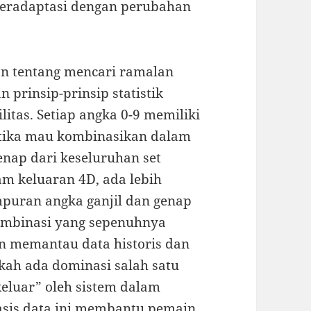
beradaptasi dengan perubahan
kan tentang mencari ramalan
 prinsip-prinsip statistik
litas. Setiap angka 0-9 memiliki
etika mau kombinasikan dalam
genap dari keseluruhan set
m keluaran 4D, ada lebih
puran angka ganjil dan genap
 kombinasi yang sepenuhnya
n memantau data historis dan
akah ada dominasi salah satu
eluar” oleh sistem dalam
asis data ini membantu pemain