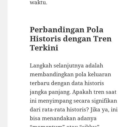
waktu.
Perbandingan Pola
Historis dengan Tren
Terkini
Langkah selanjutnya adalah
membandingkan pola keluaran
terbaru dengan data historis
jangka panjang. Apakah tren saat
ini menyimpang secara signifikan
dari rata-rata historis? Jika ya, ini
bisa menandakan adanya